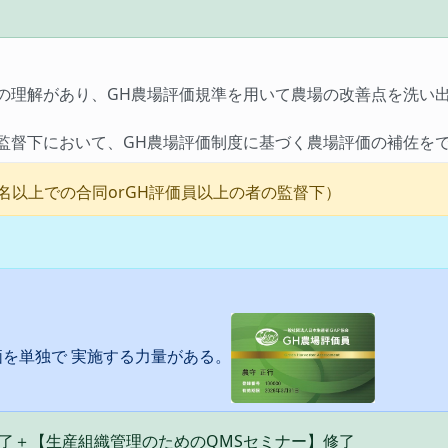
理解があり、GH農場評価規準を用いて農場の改善点を洗い出し
督下において、GH農場評価制度に基づく農場評価の補佐を
名以上での合同orGH評価員以上の者の監督下）
を単独で 実施する力量がある。
了＋【生産組織管理のためのQMSセミナー】修了