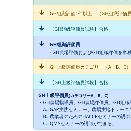
↓
GH組織評価1件以上 （GH組織評価
↓
【GH組織評価員試験】合格
↓
GH組織評価員
・GH農場評価およびGH組織評価を単独
↓
GH上級評価員カテゴリー（A、B、C）
↓
【GH上級評価員試験】合格
GH上級評価員
(カテゴリーA、B、C)
・GH農場指導員、GH農場評価員、GH組
A…GAP実践セミナー、農場実地トレーニ
B…農業者のためのHACCPセミナーの講
C…QMSセミナーの講師ができる。