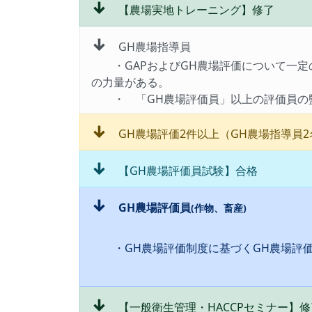
↓
【農場実地トレーニング】修了
↓
GH農場指導員
・GAPおよびGH農場評価について一定の
の力量がある。
・ 「GH農場評価員」以上の評価員の監
↓
GH農場評価2件以上（GH農場指導員2
↓
【GH農場評価員試験】合格
↓
GH農場評価員
(作物、畜産)
・GH農場評価制度に基づくGH農場評価
↓
【一般衛生管理・HACCPセミナー】修