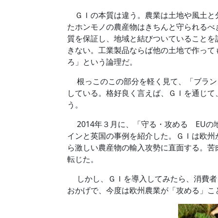
ＧＩの本質は違う。農業は土地や風土と
たホンモノの農産物はきちんと守られるべ
質を保証し、地域と結びついていることを
きない。工業製品ならば他の土地で作って
ろ」という論理だ。
根っこのこの部分を軽く見て、「ブラン
している。格好良く言えば、ＧＩを通じて
う。
2014年３月に、「守る・攻める EU
インと英国の事例を紹介した。ＧＩは欧州
ら激しい農産物の輸入攻勢に直面する。苦
転じた。
しかし、ＧＩを導入してみたら、消費者も
おかげで、今度は欧州農業が「攻める」こ