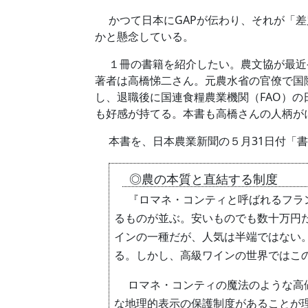
かつて日本にGAPが伝わり、それが「差
かと懸念している。
１冊の書籍を紹介したい。農文協が最近発
著者は高橋悌二さん。元農水省の官僚で国
し、退職後に国連食糧農業機関（FAO）
も好感が持てる。本書も高橋さんの人柄が
本書を、日本農業新聞の５月31日付「書
◎農の本質と直結する制度
『ロマネ・コンティと呼ばれるフラン
るものが並ぶ。安いものでも数十万円
インの一種だが、人気は半端ではない
る。しかし、高級ワインの世界ではこ
ロマネ・コンティの魔法のような高値
な地理的表示の保護制度があることが