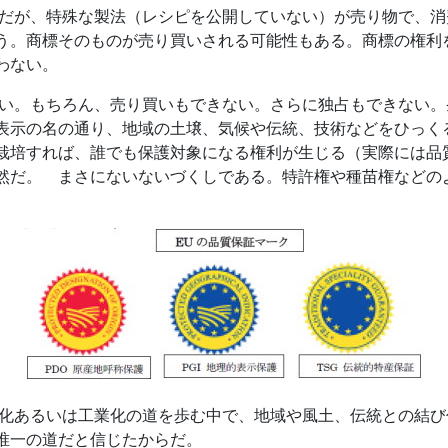
が、特殊な製法（レシピを公開していない）が売り物で、消
う。商標そのものが売り買いされる可能性もある。商標の権利
わない。
。もちろん、売り買いもできない。さらに独占もできない。
表示の名の通り、地域の土壌、気候や伝統、技術などをひっく
栽培すれば、誰でも保護対象になる権利が生じる（実際には品
然だ。 まさにないないづくしである。特許権や種苗権などの
あるいは工業化の道を歩む中で、地域や風土、伝統との結び
唯一の道だと信じたからだ。