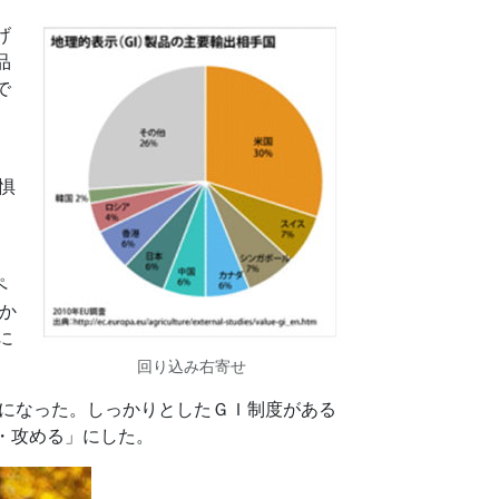
げ
品
で
惧
ペ
か
に
回り込み右寄せ
になった。しっかりとしたＧＩ制度がある
・攻める」にした。