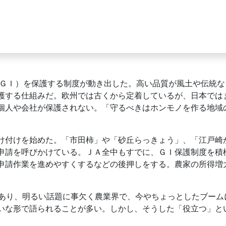
（ＧＩ）を保護する制度が動き出した。高い品質が風土や伝統
護する仕組みだ。欧州では古くから定着しているが、日本では
個人や会社が保護されない。「守るべきはホンモノを作る地域
付けを始めた。「市田柿」や「砂丘らっきょう」、「江戸崎か
申請を呼びかけている。ＪＡ全中もすでに、ＧＩ保護制度を積極
申請作業を進めやすくするなどの後押しをする。農家の所得増大
あり、明るい話題に事欠く農業界で、今やちょっとしたブーム
いな形で語られることが多い。しかし、そうした「役立つ」と