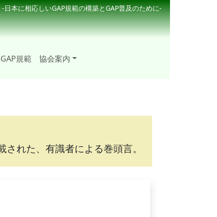
-日本に相応しいGAP規範の構築とGAP普及のために-
GAP規範
協会案内
載された、有識者による巻頭言。