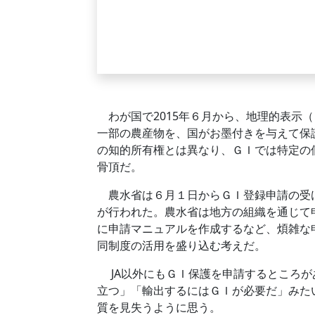
わが国で2015年６月から、地理的表示
一部の農産物を、国がお墨付きを与えて保
の知的所有権とは異なり、ＧＩでは特定の
骨頂だ。
農水省は６月１日からＧＩ登録申請の受け
が行われた。農水省は地方の組織を通じて
に申請マニュアルを作成するなど、煩雑な
同制度の活用を盛り込む考えだ。
JA以外にもＧＩ保護を申請するところが
立つ」「輸出するにはＧＩが必要だ」みた
質を見失うように思う。