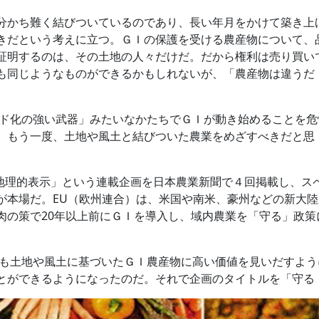
分かち難く結びついているのであり、長い年月をかけて築き上
きだという考えに立つ。ＧＩの保護を受ける農産物について、
証明するのは、その土地の人々だけだ。だから権利は売り買い
も同じようなものができるかもしれないが、「農産物は違うだ
ド化の強い武器」みたいなかたちでＧＩが動き始めることを危
、もう一度、土地や風土と結びついた農業をめざすべきだと思
の地理的表示」という連載企画を日本農業新聞で４回掲載し、ス
が本場だ。EU（欧州連合）は、米国や南米、豪州などの新大陸
肉の策で20年以上前にＧＩを導入し、域内農業を「守る」政策
土地や風土に基づいたＧＩ農産物に高い価値を見いだすよう
とができるようになったのだ。それで企画のタイトルを「守る