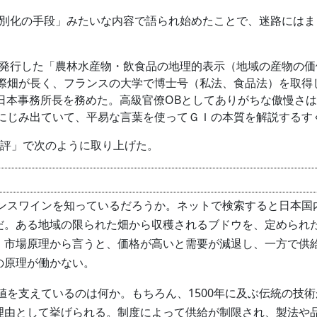
別化の手段」みたいな内容で語られ始めたことで、迷路にはま
行した「農林水産物・飲食品の地理的表示（地域の産物の価
際畑が長く、フランスの大学で博士号（私法、食品法）を取得
の日本事務所長を務めた。高級官僚OBとしてありがちな傲慢さ
にじみ出ていて、平易な言葉を使ってＧＩの本質を解説するす
評」で次のように取り上げた。
スワインを知っているだろうか。ネットで検索すると日本国内
だ。ある地域の限られた畑から収穫されるブドウを、定められ
。市場原理から言うと、価格が高いと需要が減退し、一方で供
の原理が働かない。
を支えているのは何か。もちろん、1500年に及ぶ伝統の技
理由として挙げられる。制度によって供給が制限され、製法や