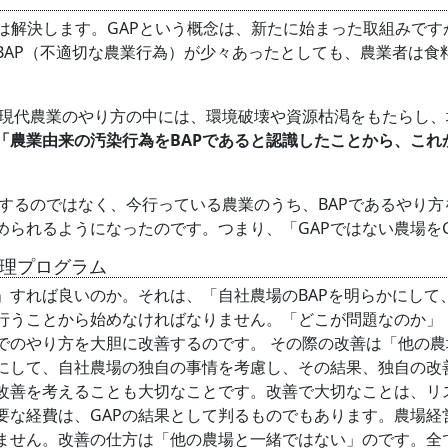
は解決します。GAPという概念は、新たに始まった取組みで
BAP（不適切な農業行為）が少々あったとしても、農業者は
代農業のやり方の中には、環境破壊や資源枯渇をもたらし、
「農業由来の汚染行為をBAPであると認識したことから、これ
するのではなく、今行っている農業のうち、BAPであるやり方
られるようになったのです。つまり、「GAPではない農場をG
管理プログラム
」すれば良いのか。それは、「自社農場のBAPを明らかにして
行うことから始めなければなりません。「どこが問題なのか」
でのやり方を大胆に改善するのです。 その際の改善は「他の
にして、自社農場の独自の事情を考慮し、その結果、独自の改
改善を考えることも大切なことです。改善で大切なことは、リ
要な経費は、GAPの結果として判るものでもあります。農場経
きません。改善の仕方は「他の農場と一緒ではない」のです。全