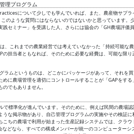
己管理プログラム
ural Practicesについて少しでも学んでいれば、また、農産物
ていれば、このような質問にはならないのではないかと思っています。
P実践セミナー」を受講した人、さらには協会の「GH農場評価
ては、これまでの農業経営では考えていなかった「持続可能な
APの担当者ともなれば、そのために必要な経費は、可能な限り
ラムというものは、どこかにパッケージがあって、それを買
ために農場管理を適切にコントロールすることが「GAPをする
うものでもありません。
で標準化が進んでいます。そのために、例えば民間の農場認証であ
ような掲示物があり、自己管理プログラムの実施やその検証に
ちこちの農場で利用が始まった生産記録システムでは、クラウ
部会などなら、すべての構成メンバーが統一のコンピューターシ