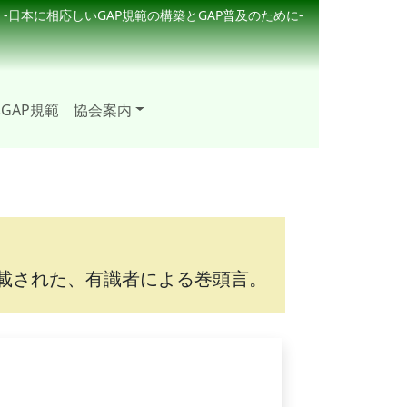
-日本に相応しいGAP規範の構築とGAP普及のために-
GAP規範
協会案内
載された、有識者による巻頭言。