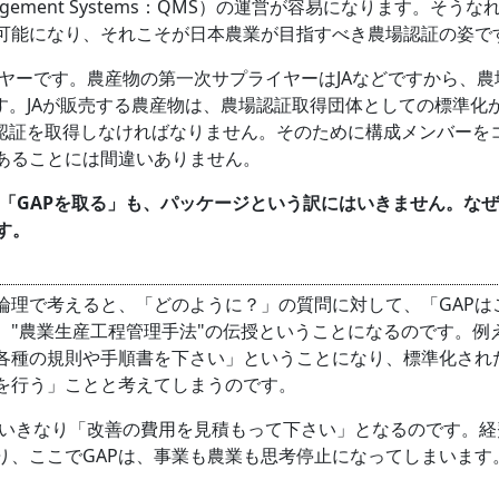
nagement Systems：QMS）の運営が容易になります。
可能になり、それこそが日本農業が目指すべき農場認証の姿で
ーです。農産物の第一次サプライヤーはJAなどですから、農
す。JAが販売する農産物は、農場認証取得団体としての標準化が必
場認証を取得しなければなりません。そのために構成メンバーを
であることには間違いありません。
「GAPを取る」も、パッケージという訳にはいきません。なぜ
す。
論理で考えると、「どのように？」の質問に対して、「GAPは
、"農業生産工程管理手法"の伝授ということになるのです。
各種の規則や手順書を下さい」ということになり、標準化され
を行う」ことと考えてしまうのです。
いきなり「改善の費用を見積もって下さい」となるのです。経
り、ここでGAPは、事業も農業も思考停止になってしまいます