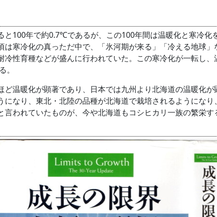
100年で約0.7℃であるが、この100年間は温暖化と寒冷
頃は寒冷化の真っただ中で、「氷河期が来る」「冷える地球」
耐冷性育種などが盛んに行われていた。この寒冷化が一転し、温
ある。
ど温暖化が顕著であり、日本では九州より北海道の温暖化が
うになり、東北・北陸の品種が北海道で栽培されるようになり
と言われていたものが、今や北海道もコシヒカリ一族の繁栄す