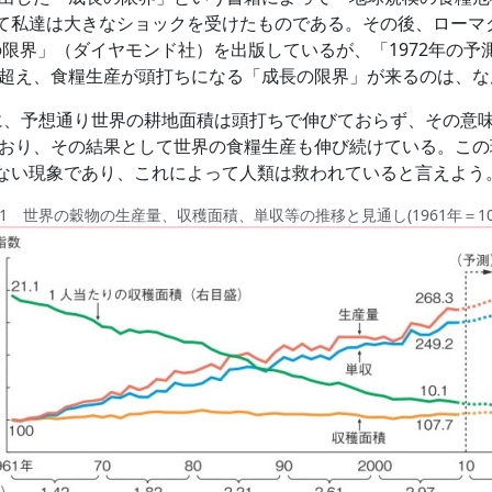
て私達は大きなショックを受けたものである。その後、ローマ
成長の限界」（ダイヤモンド社）を出版しているが、「1972年の
を超え、食糧生産が頭打ちになる「成長の限界」が来るのは、なん
、予想通り世界の耕地面積は頭打ちで伸びておらず、その意
けており、その結果として世界の食糧生産も伸び続けている。こ
ない現象であり、これによって人類は救われていると言えよう
1 世界の穀物の生産量、収穫面積、単収等の推移と見通し(1961年＝10