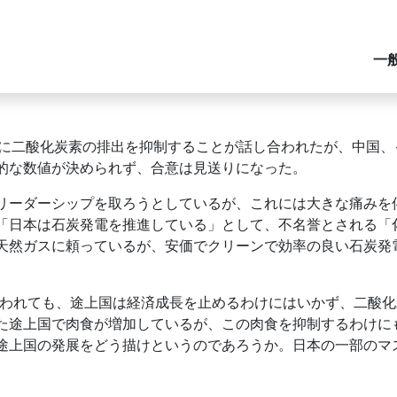
一
めに二酸化炭素の排出を抑制することが話し合われたが、中国、
的な数値が決められず、合意は見送りになった。
ーダーシップを取ろうとしているが、これには大きな痛みを
「日本は石炭発電を推進している」として、不名誉とされる「
天然ガスに頼っているが、安価でクリーンで効率の良い石炭発
われても、途上国は経済成長を止めるわけにはいかず、二酸化
た途上国で肉食が増加しているが、この肉食を抑制するわけに
途上国の発展をどう描けというのであろうか。日本の一部のマ