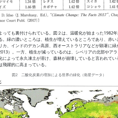
ても裏付けられている。図２は、温暖化が始まった1982年か
る。緑の濃いところは、植生が増えているところであり、赤い
リカ、インドのデカン高原、西オーストラリアなどが顕著に緑が
2013）。一方、植生が減っているのは、シベリアの北部やア
化によって永久凍土が溶け、森林が崩壊していると言われてい
は飛躍的に高まっている。
図2 二酸化炭素の増加による世界の緑化（衛星データ）