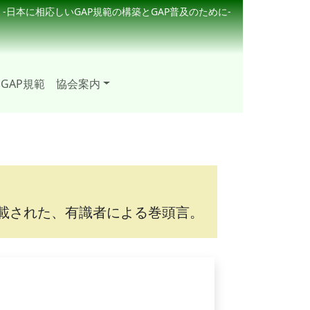
-日本に相応しいGAP規範の構築とGAP普及のために-
GAP規範
協会案内
載された、有識者による巻頭言。