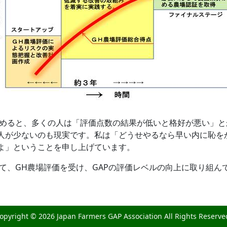
めると、多くの人は「評価点数の結果が低いと格好が悪い」と
人が少ないのも現実です。私は「どうせやるなら早い内に恥を
よ」ということを申し上げています。
、GH農場評価を受け、GAPの評価レベルの向上に取り組ん
opyright ©
2026 Japan Farmers GAP Association All Rights Reserve