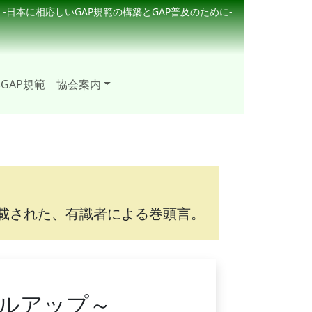
-日本に相応しいGAP規範の構築とGAP普及のために-
GAP規範
協会案内
載された、有識者による巻頭言。
ベルアップ～