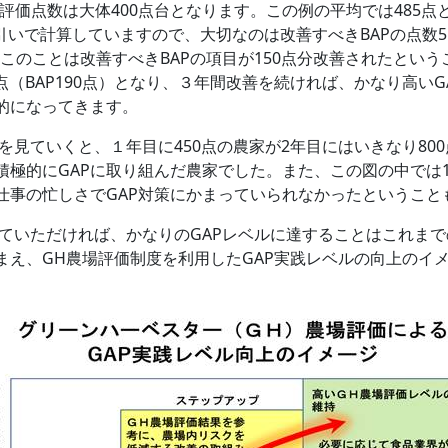
価点数は大体400点台となります。この例の平均では485点と
引いで計算していますので、大切なのは改善すべきBAPの点数
す。このことは改善すべきBAPの項目が150点分改善されたとい
810点（BAP190点）となり、３年間改善を続ければ、かなり高
的になってきます。
ていくと、１年目に450点の農家が2年目にはいきなり800
極的にGAPに取り組んだ農家でした。また、この図の中では1
仕事の忙しさでGAP対策にかまっていられなかったということ
いただければ、かなりのGAPレベルに達することはこれまで
え、GH農場評価制度を利用したGAP実践レベルの向上のイ