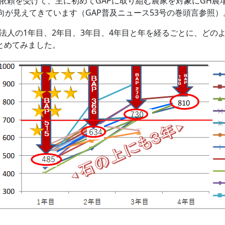
頼を受けて、主に初めてGAPに取り組む農家を対象にGH農
向が見えてきています（GAP普及ニュース53号の巻頭言参照）
法人の1年目、2年目、3年目、4年目と年を経るごとに、どの
とめてみました。