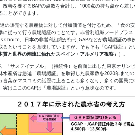
改善を要するBAPの点数を合計し、1000点の持ち点から差
ることができます。
達の販売する農産物に対して付加価値を付けるため、「食の安
に従って行う農場認証のことです。非営利組織フードプラス（本部ド
ure's Choice、日本の非営利組織が行うJGAPなどが農場認
を取るということを意味していますが、そもそも「GAP認証」
の本質と世界の潮流に触れたスペイン・アルメリア視察」
）。
が、「サステイナブル」（持続性）を前面に出した東京オリン
林水産省は急遽「農場認証」を取得した農家数を2020年まで
う言葉がマスコミの話題に上ることも多くなり、多くの国民にG
、実はここのGAPは「農場認証」という意味なのです。