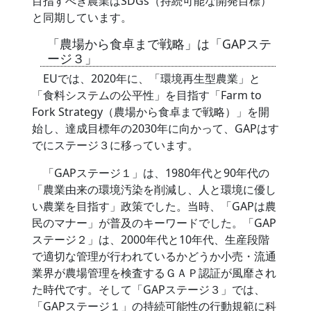
目指すべき農業はSDGs（持続可能な開発目標）
と同期しています。
「農場から食卓まで戦略」は「GAPステ
ージ３」
EUでは、2020年に、「環境再生型農業」と
「食料システムの公平性」を目指す「Farm to
Fork Strategy（農場から食卓まで戦略）」を開
始し、達成目標年の2030年に向かって、GAPはす
でにステージ３に移っています。
「GAPステージ１」は、1980年代と90年代の
「農業由来の環境汚染を削減し、人と環境に優し
い農業を目指す」政策でした。当時、「GAPは農
民のマナー」が普及のキーワードでした。「GAP
ステージ２」は、2000年代と10年代、生産段階
で適切な管理が行われているかどうか小売・流通
業界が農場管理を検査するＧＡＰ認証が風靡され
た時代です。そして「GAPステージ３」では、
「GAPステージ１」の持続可能性の行動規範に科