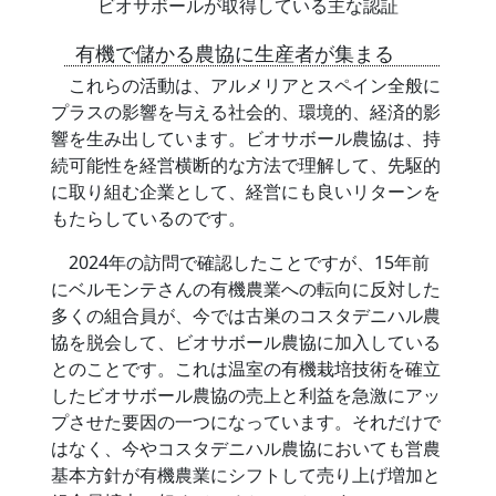
ビオサボールが取得している主な認証
有機で儲かる農協に生産者が集まる
これらの活動は、アルメリアとスペイン全般に
プラスの影響を与える社会的、環境的、経済的影
響を生み出しています。ビオサボール農協は、持
続可能性を経営横断的な方法で理解して、先駆的
に取り組む企業として、経営にも良いリターンを
もたらしているのです。
2024年の訪問で確認したことですが、15年前
にベルモンテさんの有機農業への転向に反対した
多くの組合員が、今では古巣のコスタデニハル農
協を脱会して、ビオサボール農協に加入している
とのことです。これは温室の有機栽培技術を確立
したビオサボール農協の売上と利益を急激にアッ
プさせた要因の一つになっています。それだけで
はなく、今やコスタデニハル農協においても営農
基本方針が有機農業にシフトして売り上げ増加と