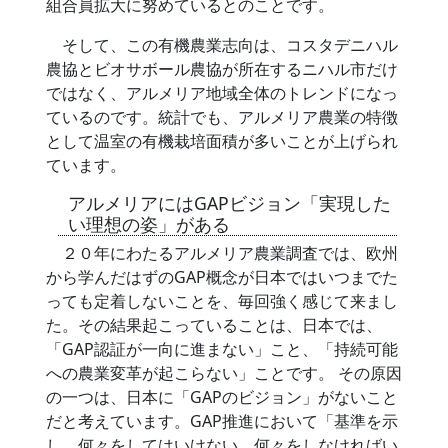
組合員拡大に努めているとのことです。
そして、この有機農業志向は、コスタデニハル
農協とビオサボール農協が所在するニハル市だけ
ではなく、アルメリア地域全体のトレンドになっ
ているのです。統計でも、アルメリア農業の特徴
として温室の有機栽培面積が多いことが上げられ
ています。
アルメリアにはGAPビジョン「実現した
い理想の姿」がある
２０年にわたるアルメリア農業調査では、欧州
から学んだはずのGAP概念が日本ではいつまでた
っても定着しないことを、毎回強く感じて来まし
た。その結果起こっていることは、日本では、
「GAP認証が一向に進まない」こと、「持続可能
への農業変革が起こらない」ことです。 その原因
の一つは、日本に「GAPのビジョン」がないこと
だと考えています。GAP推進において「基準を示
し、何々をしてはいけない、何々をしなければい