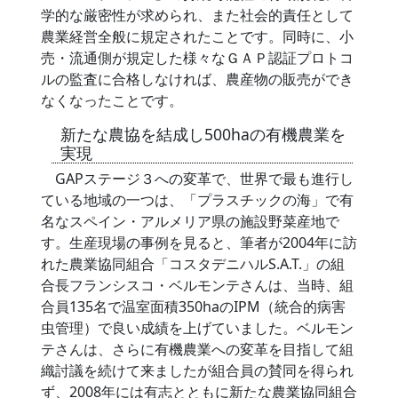
学的な厳密性が求められ、また社会的責任として
農業経営全般に規定されたことです。同時に、小
売・流通側が規定した様々なＧＡＰ認証プロトコ
ルの監査に合格しなければ、農産物の販売ができ
なくなったことです。
新たな農協を結成し500haの有機農業を
実現
GAPステージ３への変革で、世界で最も進行し
ている地域の一つは、「プラスチックの海」で有
名なスペイン・アルメリア県の施設野菜産地で
す。生産現場の事例を見ると、筆者が2004年に訪
れた農業協同組合「コスタデニハルS.A.T.」の組
合長フランシスコ・ベルモンテさんは、当時、組
合員135名で温室面積350haのIPM（統合的病害
虫管理）で良い成績を上げていました。ベルモン
テさんは、さらに有機農業への変革を目指して組
織討議を続けて来ましたが組合員の賛同を得られ
ず、2008年には有志とともに新たな農業協同組合