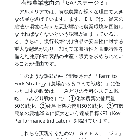
有機農業志向の「GAPステージ３」
アルメリアでは、有機農業が様々な理由で大き
な発展を遂げています。まず、ＥＵでは、従来の
農法が環境に与えた悪影響から農業環境を回復し
なければならないという認識が高まっているこ
と。さらに、慣行栽培では食品の安全性に対する
重大な懸念があり、加えて栄養特性と官能特性を
備えた健康的な製品の生産・販売を求められてい
ることが理由です。
このような課題の中で開始された「Farm to
Fork Strategy（農場から食卓まで戦略）」に倣
った日本の政策は、「みどりの食料システム戦
略」（みどり戦略）で、①化学農薬の使用量
50％減少、②化学肥料の使用30％減少、③有機
農業の農地25％に拡大という達成目標KPI（Key
Performance Indicator）を掲げています。
これらを実現するための「ＧＡＰステージ３」