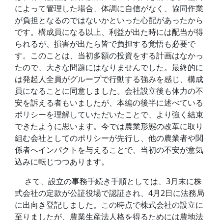
によって管理した場合、体調に自信がなく、協同作業
が負担となるのではないかといった心配があったから
です。構成員になる以上、利益が出た時には配当が得
られるが、損害が出たら皆で負担する覚悟も必要で
す。このことは、当初多額の投資をする計画はなかっ
たので、大きな問題にはなりませんでした。最終的に
は発起人全員がグループで行動する強みを感じ、構成
員になることに同意しました。会社設立後も体力の不
安を訴える者もいましたが、本編の後半に述べている
ポリシーを理解していただいたことで、より強く結束
できたように思います。今では農業形態の改革に取り
組む会社としてのポリシーが先行し、他の農業者や関
係者へインパクトを与えることで、当初の不安が意気
込みに転じつつあります。
さて、設立の事務手続き手順としては、3月末に株
式会社の定款が公証役場で認証され、4月2日に法務局
に出向き登記しました。この時点で株式会社の設立に
至りましたが、農業生産法人格を得るためには農地法