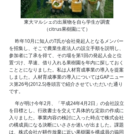
東大マルシェの出展物を自ら学生が調査
（citrus果樹園にて）
昨年10月に知人のT氏が会社発起人となるメンバー
を招集し、そこで農業生産法人の設立手順を説明し、
参加者に了承を得て、その場を第1回の発起人会と位
置づけ、早速、借り入れる果樹園を年内に探しておく
こととになりました。私は人材育成事業の導入を提案
しました。人材育成事業の導入についてはGAPニュー
ス第26号(2012.5)巻頭言で紹介させていただいた通り
です。
年が明け今年2月、「平成24年4月2日」の会社設立
を目標とし、行政書士を交えて具体的な定款の作成に
入りました。事業内容の検討に入った時点で株式会社
の構成員になる決断にいささか迷いが出ました。課題
は、株式会社が耕作放棄に近い果樹園を構成員の協同