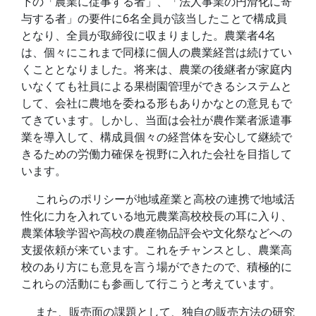
下の「農業に従事する者」、「法人事業の円滑化に寄
与する者」の要件に6名全員が該当したことで構成員
となり、全員が取締役に収まりました。農業者4名
は、個々にこれまで同様に個人の農業経営は続けてい
くこととなりました。将来は、農業の後継者が家庭内
いなくても社員による果樹園管理ができるシステムと
して、会社に農地を委ねる形もありかなとの意見もで
てきています。しかし、当面は会社が農作業者派遣事
業を導入して、構成員個々の経営体を安心して継続で
きるための労働力確保を視野に入れた会社を目指して
います。
これらのポリシーが地域産業と高校の連携で地域活
性化に力を入れている地元農業高校校長の耳に入り、
農業体験学習や高校の農産物品評会や文化祭などへの
支援依頼が来ています。これをチャンスとし、農業高
校のあり方にも意見を言う場ができたので、積極的に
これらの活動にも参画して行こうと考えています。
また、販売面の課題として、独自の販売方法の研究